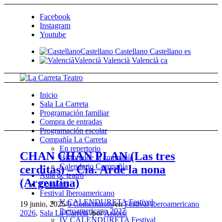
Facebook
Instagram
Youtube
Castellano
Castellano
Castellano
es
Valencià
Valencià
Valencià
ca
Inicio
Sala La Carreta
Programación familiar
Compra de entradas
Programación escolar
Compañía La Carreta
En repertorio
CHAN CHAN PLAN (Las tres
Historia de la compañía
Calendario Compañía
cerditas) – Cía. Arde la nona
Aula de teatro
(Argentina)
Contacto
Festival Iberoamericano
V CALENDURETA Festival
19 junio, 2025
/
0 Comentarios
/
en
Festival Iberoamericano
Iberoamericano 2027
2026
,
Sala La Carreta
/
por
Araceli
IV CALENDURETA Festival