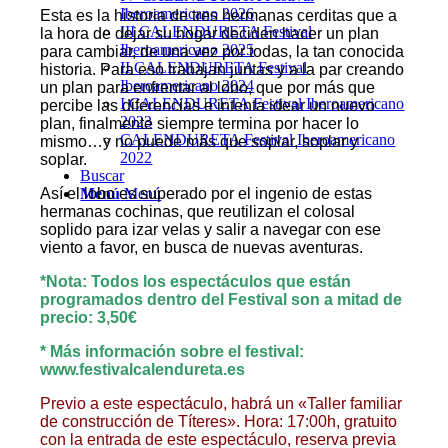
Iberoamericano 2026
Esta es la historia de tres hermanas cerditas que a
III CALENDURETA Festival
la hora de dejar su hogar deciden hacer un plan
Iberoamericano 2025
para cambiar, de una vez por todas, la tan conocida
II CALENDURETA Festival
historia. Para eso trabajan juntas y a la par creando
Iberoamericano 2024
un plan para enfrentar al lobo, que por más que
I CALENDURETA Festival Iberoamericano
percibe las diferencias e
intenta idear un nuevo
2023
plan, finalmente siempre termina por hacer lo
CALENDURETA Festival Iberoamericano
mismo…y no puede más que soplar, soplar y
2022
soplar.
Buscar
Así el lobo es superado por el ingenio de estas
Menú
Menú
hermanas cochinas, que reutilizan el colosal
soplido para izar velas y salir a navegar con ese
viento a favor, en busca de nuevas aventuras.
*Nota: Todos los espectáculos que están
programados dentro del Festival son a mitad de
precio: 3,50€
* Más información sobre el festival:
www.festivalcalendureta.es
Previo a este espectáculo, habrá un «Taller familiar
de construcción de Títeres». Hora: 17:00h, gratuito
con la entrada de este espectáculo, reserva previa