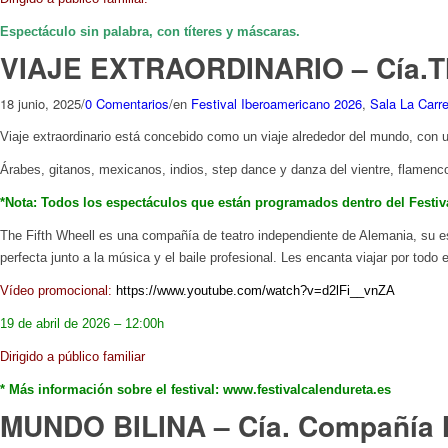
Espectáculo sin palabra, con títeres y máscaras.
VIAJE EXTRAORDINARIO – Cía.The
18 junio, 2025
/
0 Comentarios
/
en
Festival Iberoamericano 2026
,
Sala La Carre
Viaje extraordinario está c
oncebido como un viaje alrededor del mundo, con 
Árabes, gitanos, mexicanos, indios, step dance y danza del vientre, flame
*Nota: Todos los espectáculos que están programados dentro del Festiva
The Fifth Wheell es una compañía de teatro independiente de Alemania, su e
perfecta
junto a la música y el baile profesional.
Les encanta viajar por todo 
Vídeo promocional:
https://www.youtube.com/watch?v=d2lFi__vnZA
19 de abril de 2026 – 12:00h
Dirigido a público familiar
* Más información sobre el festival: www.festivalcalendureta.es
MUNDO BILINA – Cía. Compañía N