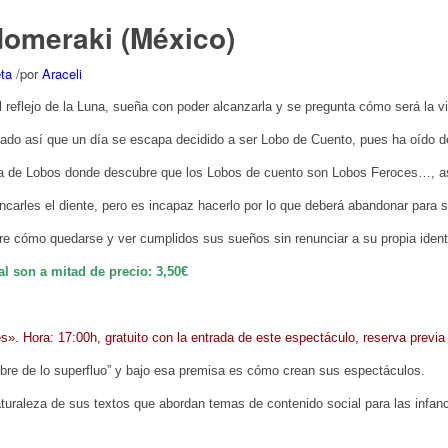
omeraki (México)
ta
/
por
Araceli
eflejo de la Luna, sueña con poder alcanzarla y se pregunta cómo será la vid
o así que un día se escapa decidido a ser Lobo de Cuento, pues ha oído dec
cuela de Lobos donde descubre que los Lobos de cuento son Lobos Feroces…, a
incarles el diente, pero es incapaz hacerlo por lo que deberá abandonar para 
bre cómo quedarse y ver cumplidos sus sueños sin renunciar a su propia ident
l son a mitad de precio: 3,50€
es». Hora: 17:00h, gratuito con la entrada de este espectáculo, reserva previa
bre de lo superfluo”
y bajo esa premisa es cómo crean sus espectáculos.
aturaleza de sus textos que abordan temas de contenido social para las infanc