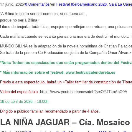
17 junio, 2025
/
0 Comentarios
/
en
Festival Iberoamericano 2026
,
Sala La Carre
“A Bilina le gusta ser así como es, si no fuera así ,
porque no sería Bilina»
Libros de brujería, tarántulas, espejos que reflejan con retraso, una peluc
Cada mañana cuando se levanta piensa una manera de destruir el mundo… Ha
MUNDO BILINA es la adaptación de la novela homónima de Cristian Palacios, f
Se trata de la primera Co-Producción conjunta de la Compañía Omar Álvarez 
*Nota: Todos los espectáculos que están programados dentro del Festiva
* Más información sobre el festival: www.festivalcalendureta.es
Previo a este espectáculo, habrá un «Taller familiar de construcción de Títer
Video del espectáculo:
https://www.youtube.com/watch?v=OYJTkaAbO9A
18 de abril de 2026 – 18:00h
Dirigido a público familiar, recomendado a partir de 4 años.
LA NIÑA JAGUAR – Cía. Mosaico cu