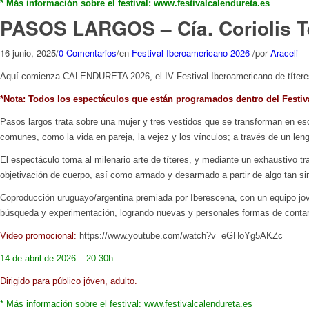
* Más información sobre el festival: www.festivalcalendureta.es
PASOS LARGOS – Cía. Coriolis T
16 junio, 2025
/
0 Comentarios
/
en
Festival Iberoamericano 2026
/
por
Araceli
Aquí comienza CALENDURETA 2026, el IV Festival Iberoamericano de títeres, 
*Nota: Todos los espectáculos que están programados dentro del Festiva
Pasos largos trata sobre una mujer y tres vestidos que se transforman en es
comunes, como la vida en pareja, la vejez y los vínculos; a través de un leng
El espectáculo toma al milenario arte de títeres, y mediante un exhaustivo tra
objetivación de cuerpo, así como armado y desarmado a partir de algo tan s
Coproducción uruguayo/argentina premiada por Iberescena, con un equipo joven
búsqueda y experimentación, logrando nuevas y personales formas de contar 
Video promocional:
https://www.youtube.com/watch?v=eGHoYg5AKZc
14 de abril de 2026 – 20:30h
Dirigido para público jóven, adulto.
* Más información sobre el festival: www.festivalcalendureta.es