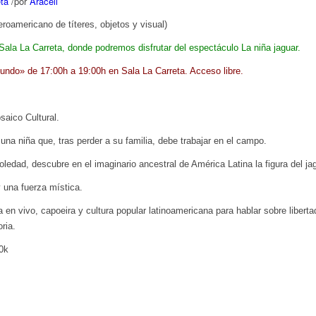
ta
/
por
Araceli
eroamericano de títeres, objetos y visual)
 Sala La Carreta, donde podremos disfrutar del espectáculo La niña jaguar.
 mundo» de 17:00h a 19:00h en Sala La Carreta. Acceso libre.
saico Cultural.
una niña que, tras perder a su familia, debe trabajar en el campo.
ledad, descubre en el imaginario ancestral de América Latina la figura del jag
 una fuerza mística.
en vivo, capoeira y cultura popular latinoamericana para hablar sobre libertad
ria.
0k