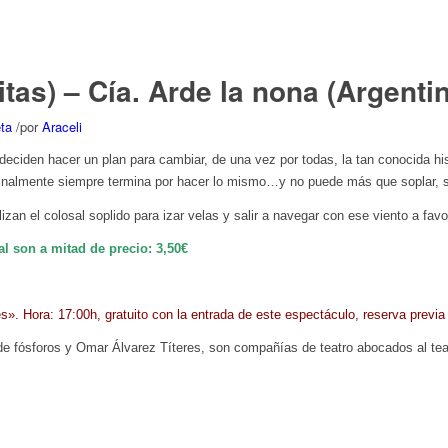
s) – Cía. Arde la nona (Argentin
ta
/
por
Araceli
deciden hacer un plan para cambiar, de una vez por todas, la tan conocida hist
 finalmente siempre termina por hacer lo mismo…y no puede más que soplar, so
izan el colosal soplido para izar velas y salir a navegar con ese viento a fa
l son a mitad de precio: 3,50€
es». Hora: 17:00h, gratuito con la entrada de este espectáculo, reserva previa
 fósforos y Omar Álvarez Títeres, son compañías de teatro abocados al teatr