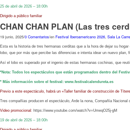
25 de abril de 2026 – 18:00h
Dirigido a público familiar
CHAN CHAN PLAN (Las tres cerdita
19 junio, 2025
/
0 Comentarios
/
en
Festival Iberoamericano 2026
,
Sala La Carre
Esta es la historia de tres hermanas cerditas que a la hora de dejar su hogar 
lobo, que por más que percibe las diferencias e
intenta idear un nuevo plan,
Así el lobo es superado por el ingenio de estas hermanas cochinas, que reutil
*Nota: Todos los espectáculos que están programados dentro del Festiva
* Más información sobre el festival: www.festivalcalendureta.es
Previo a este espectáculo, habrá un «Taller familiar de construcción de Títer
Tres compañías producen el espectáculo, Arde la nona, Compañía Nacional de
Video promocional:
https://www.youtube.com/watch?v=UmeqO25j-gM
19 de abril de 2026 – 18:00h
Dirigido a público familiar.