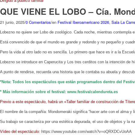
Dirigido a público familiar
QUE VIENE EL LOBO – Cía. Mond
21 junio, 2025
/
0 Comentarios
/
en
Festival Iberoamericano 2026
,
Sala La Carre
Lobezno no quiere ser Lobo de zoológico. Cada noche, mientras contempla el r
Está convencido de que el mundo es grande y redondo y no pequeño y cuadrad
Pero la vida al otro lado no es sencilla. Lo primero que hace es ir a la Es
Lobezno se introduce en Caperucita y Los tres cerditos con la intención de h
A punto de rendirse, recuerda una historia que le contaba su abuela y descu
*Nota: Todos los espectáculos que están programados dentro del Festiva
* Más información sobre el festival: www.festivalcalendureta.es
Previo a este espectáculo, habrá un «Taller familiar de construcción de Títer
El nombre de la compañía:
Mondomeraki significa “
hacer arte con el alma y li
Su trabajo se caracteriza por una estética depurada, el uso
de objetos y la n
Vídeo del espectáculo:
https://www.youtube.com/watch?v=oQRXDCvUoAA