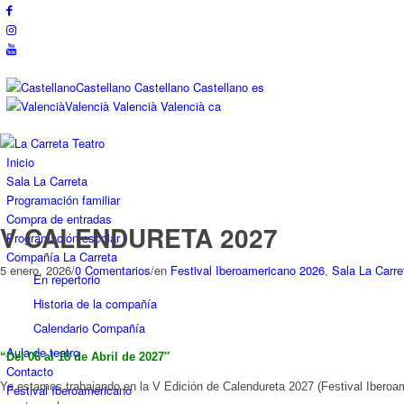
Castellano
Castellano
Castellano
es
Valencià
Valencià
Valencià
ca
Inicio
Sala La Carreta
Programación familiar
Compra de entradas
V CALENDURETA 2027
Programación escolar
Compañía La Carreta
5 enero, 2026
/
0 Comentarios
/
en
Festival Iberoamericano 2026
,
Sala La Carre
En repertorio
Historia de la compañía
Calendario Compañía
Aula de teatro
“Del 06 al 18 de Abril de 2027″
Contacto
Ya estamos trabajando en la
V Edición de Calendureta 2027
(Festival Iberoam
Festival Iberoamericano