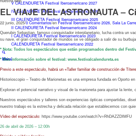
nuestra web.
V CALENDURETA Festival Iberoamericano 2027
EL VIAJE DEL ASTRONAUTA – Cía.
IV CALENDURETA Festival Iberoamericano 2026
III CALENDURETA Festival Iberoamericano 2025
22 junio, 2025
/
0 Comentarios
/
en
Festival Iberoamericano 2026
,
Sala La Carre
II CALENDURETA Festival Iberoamericano 2024
Querubin Sebastian, famoso conquistador interplanetario, lucha contra un vac
I CALENDURETA Festival Iberoamericano 2023
su nave, el gran conquistador de mundos se ve obligado a salir de su burbuja 
CALENDURETA Festival Iberoamericano 2022
* Nota: Todos los espectáculos que están programados dentro del Festiv
Menú
* Más información sobre el festival: www.festivalcalendureta.es
Previo a este espectáculo, habrá un «Taller familiar de construcción de Títer
Historioscopio – Teatro de Marionetas es una empresa fundada en Oporto en
Exploran el potencial narrativo y visual de la marioneta para ajustar la lente,
Nuestros espectáculos y talleres son experiencias ópticas compartidas, dise
nuestro trabajo es la estrecha y delicada relación que establecemos con quie
Vídeo del espectáculo:
https://www.youtube.com/watch?v=RhDAZZDIMFU
26 de abril de 2026 – 12:00h