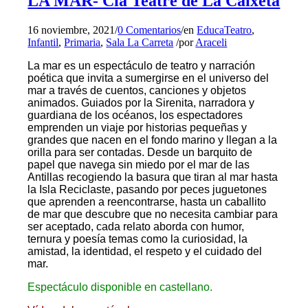
LA MAR- Cía Teatre de La Caixeta
16 noviembre, 2021
/
0 Comentarios
/
en
EducaTeatro
,
Infantil
,
Primaria
,
Sala La Carreta
/
por
Araceli
La mar es un espectáculo de teatro y narración
poética que invita a sumergirse en el universo del
mar a través de cuentos, canciones y objetos
animados. Guiados por la Sirenita, narradora y
guardiana de los océanos, los espectadores
emprenden un viaje por historias pequeñas y
grandes que nacen en el fondo marino y llegan a la
orilla para ser contadas. Desde un barquito de
papel que navega sin miedo por el mar de las
Antillas recogiendo la basura que tiran al mar hasta
la Isla Reciclaste, pasando por peces juguetones
que aprenden a reencontrarse, hasta un caballito
de mar que descubre que no necesita cambiar para
ser aceptado, cada relato aborda con humor,
ternura y poesía temas como la curiosidad, la
amistad, la identidad, el respeto y el cuidado del
mar.
Espectáculo disponible en castellano.