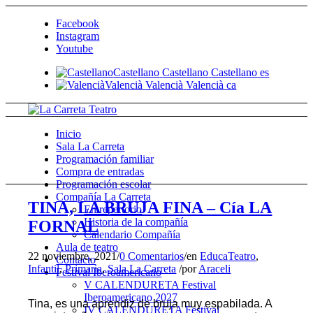
Facebook
Instagram
Youtube
Castellano
Castellano
Castellano
es
Valencià
Valencià
Valencià
ca
Inicio
Sala La Carreta
Programación familiar
Compra de entradas
Programación escolar
Compañía La Carreta
TINA, LA BRUJA FINA – Cía LA
En repertorio
Historia de la compañía
FORNAL
Calendario Compañía
Aula de teatro
22 noviembre, 2021
/
0 Comentarios
/
en
EducaTeatro
,
Contacto
Infantil
,
Primaria
,
Sala La Carreta
/
por
Araceli
Festival Iberoamericano
V CALENDURETA Festival
Iberoamericano 2027
Tina, es una aprendiz de bruja muy espabilada. A
IV CALENDURETA Festival