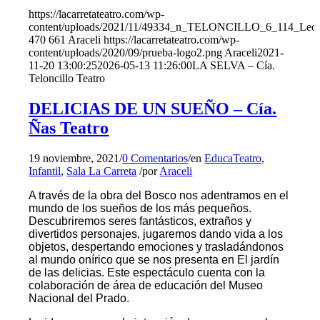
https://lacarretateatro.com/wp-
content/uploads/2021/11/49334_n_TELONCILLO_6_114_Leo
470
661
Araceli
https://lacarretateatro.com/wp-
content/uploads/2020/09/prueba-logo2.png
Araceli
2021-
11-20 13:00:25
2026-05-13 11:26:00
LA SELVA – Cía.
Teloncillo Teatro
DELICIAS DE UN SUEÑO – Cía.
Ñas Teatro
19 noviembre, 2021
/
0 Comentarios
/
en
EducaTeatro
,
Infantil
,
Sala La Carreta
/
por
Araceli
A través de la obra del Bosco nos adentramos en el
mundo de los sueños de los más pequeños.
Descubriremos seres fantásticos, extraños y
divertidos personajes, jugaremos dando vida a los
objetos, despertando
emociones
y trasladándonos
al
mundo onírico
que se nos presenta en El jardín
de las delicias. Este espectáculo cuenta con la
colaboración de área de educación del Museo
Nacional del Prado.