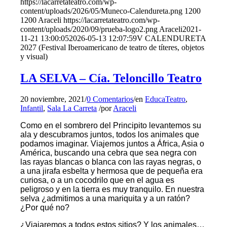
https://lacarretateatro.com/wp-
content/uploads/2026/05/Muneco-Calendureta.png
1200
1200
Araceli
https://lacarretateatro.com/wp-
content/uploads/2020/09/prueba-logo2.png
Araceli
2021-
11-21 13:00:05
2026-05-13 12:07:59
V CALENDURETA
2027 (Festival Iberoamericano de teatro de títeres, objetos
y visual)
LA SELVA – Cía. Teloncillo Teatro
20 noviembre, 2021
/
0 Comentarios
/
en
EducaTeatro
,
Infantil
,
Sala La Carreta
/
por
Araceli
Como en el sombrero del Principito levantemos su
ala y descubramos juntos, todos los animales que
podamos imaginar. Viajemos juntos a África, Asia o
América, buscando una cebra que sea negra con
las rayas blancas o blanca con las rayas negras, o
a una jirafa esbelta y hermosa que de pequeña era
curiosa, o a un cocodrilo que en el agua es
peligroso y en la tierra es muy tranquilo. En nuestra
selva ¿admitimos a una mariquita y a un ratón?
¿Por qué no?
¿Viajaremos a todos estos sitios? Y los animales…