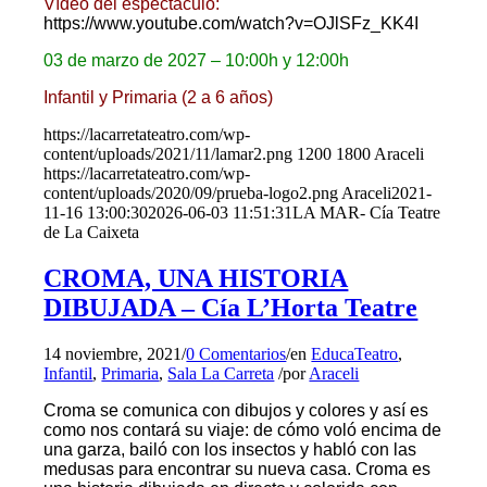
Vídeo del espectáculo:
https://www.youtube.com/watch?v=OJlSFz_KK4I
03 de marzo de 2027 – 10:00h y 12:00h
Infantil y Primaria (2 a 6 años)
https://lacarretateatro.com/wp-
content/uploads/2021/11/lamar2.png
1200
1800
Araceli
https://lacarretateatro.com/wp-
content/uploads/2020/09/prueba-logo2.png
Araceli
2021-
11-16 13:00:30
2026-06-03 11:51:31
LA MAR- Cía Teatre
de La Caixeta
CROMA, UNA HISTORIA
DIBUJADA – Cía L’Horta Teatre
14 noviembre, 2021
/
0 Comentarios
/
en
EducaTeatro
,
Infantil
,
Primaria
,
Sala La Carreta
/
por
Araceli
Croma se comunica con dibujos y colores y así es
como nos contará su viaje: de cómo voló encima de
una garza, bailó con los insectos y habló con las
medusas para encontrar su nueva casa. Croma es