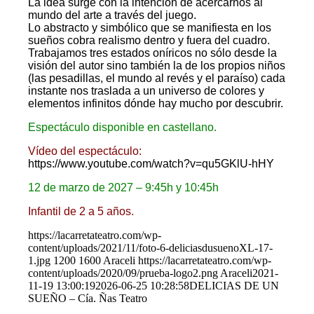
La idea surge con la intención de acercarnos al
mundo del arte a través del juego.
Lo abstracto y simbólico que se manifiesta en los
sueños cobra realismo dentro y fuera del cuadro.
Trabajamos tres estados oníricos no sólo desde la
visión del autor sino también la de los propios niños
(las pesadillas, el mundo al revés y el paraíso) cada
instante nos traslada a un universo de colores y
elementos infinitos dónde hay mucho por descubrir.
Espectáculo disponible en castellano.
Vídeo del espectáculo:
https://www.youtube.com/watch?v=qu5GKlU-hHY
12 de marzo de 2027 – 9:45h y 10:45h
Infantil de 2 a 5 años.
https://lacarretateatro.com/wp-
content/uploads/2021/11/foto-6-deliciasdusuenoXL-17-
1.jpg
1200
1600
Araceli
https://lacarretateatro.com/wp-
content/uploads/2020/09/prueba-logo2.png
Araceli
2021-
11-19 13:00:19
2026-06-25 10:28:58
DELICIAS DE UN
SUEÑO – Cía. Ñas Teatro