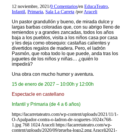
12 noviembre, 2021
/
0 Comentarios
/
en
EducaTeatro
,
Infantil
,
Primaria
,
Sala La Carreta
/
por
Araceli
Un pastor grandullón y bueno, de mirada dulce y
largas barbas coloradas que, con su abrigo lleno de
remiendos y a grandes zancadas, todos los años
baja a los pueblos, visita a los niños casa por casa
y les deja como obsequio: castañas calientes y
divertidos regalos de madera. Pero, el ladrón
Pasmón, que roba todo lo que puede, anda tras los
juguetes de los niños y niñas… ¿quién lo
impedirá?
Una obra con mucho humor y aventura.
15 de enero de 2027 – 10:00h y 12:00h
Espectacle en castellano
Infantil y Primaria (de 4 a 6 años)
https://lacarretateatro.com/wp-content/uploads/2021/11/1-
O-Apalpador-contra-o-ladron-de-xoguetes-1024x768-
1.jpg
768
1024
Araceli
https://lacarretateatro.com/wp-
content/uploads/2020/09/prueba-logo2.png
Araceli
2021-