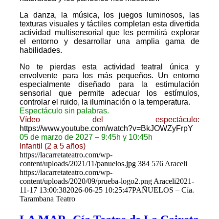
La danza, la música, los juegos luminosos, las
texturas visuales y táctiles completan esta divertida
actividad multisensorial que les permitirá explorar
el entorno y desarrollar una amplia gama de
habilidades.
No te pierdas esta actividad teatral única y
envolvente para los más pequeños. Un entorno
especialmente diseñado para la estimulación
sensorial que permite adecuar los estímulos,
controlar el ruido, la iluminación o la temperatura.
Espectáculo sin palabras.
Vídeo del espectáculo:
https://www.youtube.com/watch?v=BkJOWZyFrpY
05 de marzo de 2027 – 9:45h y 10:45h
Infantil (2 a 5 años)
https://lacarretateatro.com/wp-
content/uploads/2021/11/panuelos.jpg
384
576
Araceli
https://lacarretateatro.com/wp-
content/uploads/2020/09/prueba-logo2.png
Araceli
2021-
11-17 13:00:38
2026-06-25 10:25:47
PAÑUELOS – Cía.
Tarambana Teatro