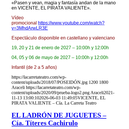
«Pasen y vean, magia y fantasía andan de la mano
en VICENTE, EL PIRATA VALIENTE».
Vídeo
promocional
https://www.youtube.com/watch?
v=3MhdArwLR3E
Espectáculo disponible en castellano y valenciano
19, 20 y 21 de enero de 2027 – 10:00h y 12:00h
04, 05 y 06 de mayo de 2027 – 10:00h y 12:00h
Infantil (de 2 a 5 años)
https://lacarretateatro.com/wp-
content/uploads/2018/07/POSEIDÓN.jpg
1200
1800
Araceli
https://lacarretateatro.com/wp-
content/uploads/2020/09/prueba-logo2.png
Araceli
2021-
11-13 13:00:10
2026-06-03 11:49:05
VICENTE, EL
PIRATA VALIENTE – Cía. La Carreta Teatro
EL LADRÓN DE JUGUETES –
Cía. Títeres Cachirulo