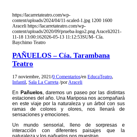
https://lacarretateatro.com/wp-
content/uploads/2024/04/11-scaled-1.jpg
1200
1600
Araceli
https://lacarretateatro.com/wp-
content/uploads/2020/09/prueba-logo2.png
Araceli
2021-
11-18 13:00:16
2026-05-13 11:12:53
SUM- Cía.
Baychimo Teatro
PAÑUELOS – Cía. Tarambana
Teatro
17 noviembre, 2021
/
0 Comentarios
/
en
EducaTeatro
,
Infantil
,
Sala La Carreta
/
por
Araceli
En
Pañuelos
, daremos un paseo por las distintas
estaciones del año. Una Mariposa nos acompañará
en este viaje por la naturaleza y un árbol con sus
ramas de colores y olores, nos llenará de
sensaciones y emociones.
Un mundo sensorial, lleno de sorpresas e
interacción con diferentes paisajes que la
naturaleza y los pañuelos nos muestran.