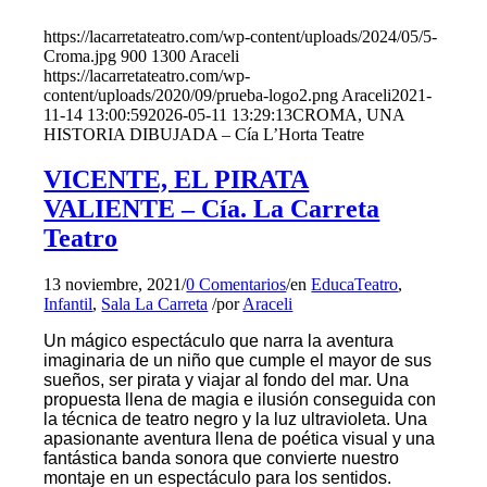
https://lacarretateatro.com/wp-content/uploads/2024/05/5-
Croma.jpg
900
1300
Araceli
https://lacarretateatro.com/wp-
content/uploads/2020/09/prueba-logo2.png
Araceli
2021-
11-14 13:00:59
2026-05-11 13:29:13
CROMA, UNA
HISTORIA DIBUJADA – Cía L’Horta Teatre
VICENTE, EL PIRATA
VALIENTE – Cía. La Carreta
Teatro
13 noviembre, 2021
/
0 Comentarios
/
en
EducaTeatro
,
Infantil
,
Sala La Carreta
/
por
Araceli
Un mágico espectáculo que narra la aventura
imaginaria de un niño que cumple el mayor de sus
sueños, ser pirata y viajar al fondo del mar. Una
propuesta llena de magia e ilusión conseguida con
la técnica de teatro negro y la luz ultravioleta. Una
apasionante aventura llena de poética visual y una
fantástica banda sonora que convierte nuestro
montaje en un espectáculo para los sentidos.