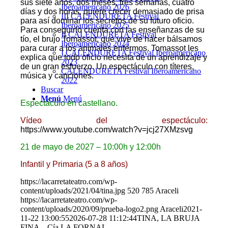
sus siete años, dos meses, tres semanas, cuatro
Iberoamericano 2026
días y dos horas, quiere crecer demasiado de prisa
III CALENDURETA Festival
para así dominar los secretos de su futuro oficio.
Iberoamericano 2025
Para conseguirlo cuenta con las enseñanzas de su
II CALENDURETA Festival
tío, el brujo Tomassot, que vive de hacer bálsamos
Iberoamericano 2024
para curar a los animales enfermos. Tomassot les
I CALENDURETA Festival Iberoamericano
explica que todo oficio necesita de un
aprendizaje
y
2023
de un gran
esfuerzo
. Un espectáculo con títeres,
CALENDURETA Festival Iberoamericano
música y canciones.
2022
Buscar
Menú
Menú
Espectáculo en castellano.
Vídeo del espectáculo:
https://www.youtube.com/watch?v=jcj27XMzsvg
21 de mayo de 2027 – 10:00h y 12:00h
Infantil y Primaria (5 a 8 años)
https://lacarretateatro.com/wp-
content/uploads/2021/04/tina.jpg
520
785
Araceli
https://lacarretateatro.com/wp-
content/uploads/2020/09/prueba-logo2.png
Araceli
2021-
11-22 13:00:55
2026-07-28 11:12:44
TINA, LA BRUJA
FINA – Cía LA FORNAL