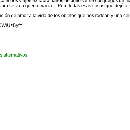
ico en los viajes extraordinarios de Julio Verne con juegos de 
ora se va a quedar vacía… Pero todas esas cosas que dejó atrá
ción de amor a la vida de los objetos que nos rodean y una cel
Y0WlUzByfY
s alternativos
.