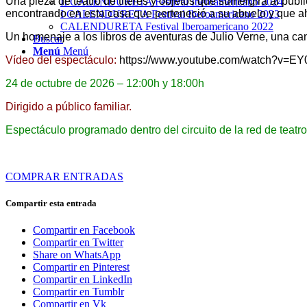
Una pieza de teatro de títeres y objetos que sumergirá al públ
II CALENDURETA Festival Iberoamericano 2024
encontrando en esta casa que perteneció a su abuelo y que ah
I CALENDURETA Festival Iberoamericano 2023
CALENDURETA Festival Iberoamericano 2022
Un homenaje a los libros de aventuras de Julio Verne, una can
Buscar
Menú
Menú
Vídeo del espectáculo:
https://www.youtube.com/watch?v=E
24 de octubre de 2026 – 12:00h y 18:00h
Dirigido a público familiar.
Espectáculo programado dentro del circuito de la red de teatro
COMPRAR ENTRADAS
Compartir esta entrada
Compartir en Facebook
Compartir en Twitter
Share on WhatsApp
Compartir en Pinterest
Compartir en LinkedIn
Compartir en Tumblr
Compartir en Vk