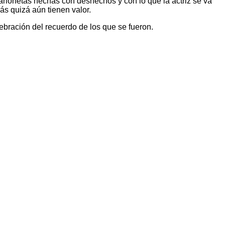
marionetas hechas con deshechos y con lo que la actriz se va
s quizá aún tienen valor.
ebración del recuerdo de los que se fueron.