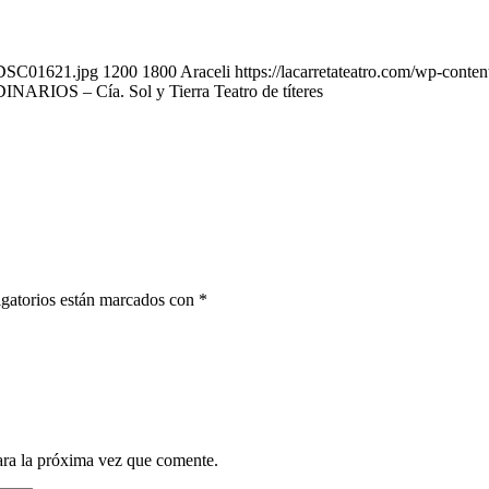
5-DSC01621.jpg
1200
1800
Araceli
https://lacarretateatro.com/wp-cont
OS – Cía. Sol y Tierra Teatro de títeres
gatorios están marcados con
*
ara la próxima vez que comente.