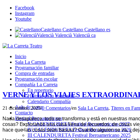
Facebook
Instagram
Youtube
Castellano
Castellano
Castellano
es
Valencià
Valencià
Valencià
ca
Inicio
Sala La Carreta
Programación familiar
Compra de entradas
Programación escolar
Compañía La Carreta
En repertorio
VERNE Y LOS VIAJES EXTRAORDINARIOS –
Historia de la compañía
Calendario Compañía
Aula de teatro
21 diciembre, 2025
/
0 Comentarios
/
en
Sala La Carreta
,
Titeres en Fam
Contacto
Festival Iberoamericano
Nada desaparece, todo se transforma y está en nuestras manos
V CALENDURETA Festival Iberoamericano 2027
cosas? Explorando una casa llena de recuerdos, de cosas viej
IV CALENDURETA Festival Iberoamericano 2026
hace que las cosas sean basura? Cuando alguien se va, ¿deja 
III CALENDURETA Festival Iberoamericano 2025