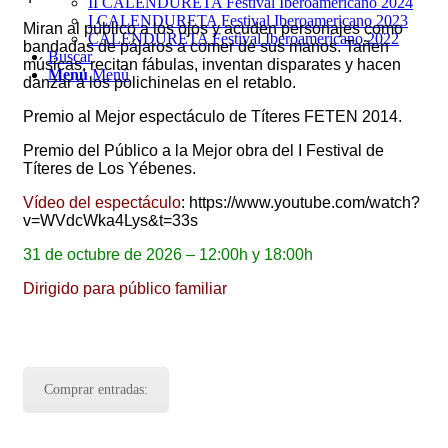
II CALENDURETA Festival Iberoamericano 2024
I CALENDURETA Festival Iberoamericano 2023
Miran al público a los ojos y acuden personajes como
CALENDURETA Festival Iberoamericano 2022
bandadas de pájaros a comer de sus manos. Tañen
Buscar
músicas, recitan fábulas, inventan disparates y hacen
Menú
Menú
danzar a los polichinelas en el retablo.
Premio al Mejor espectáculo de Títeres FETEN 2014.
Premio del Público a la Mejor obra del I Festival de
Títeres de Los Yébenes.
Vídeo del espectáculo
: https://www.youtube.com/watch?
v=WVdcWka4Lys&t=33s
31 de octubre de 2026 – 12:00h y 18:00h
Dirigido para público familiar
Comprar entradas: