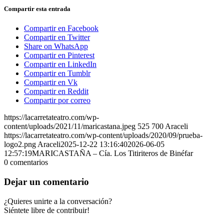
Compartir esta entrada
Compartir en Facebook
Compartir en Twitter
Share on WhatsApp
Compartir en Pinterest
Compartir en LinkedIn
Compartir en Tumblr
Compartir en Vk
Compartir en Reddit
Compartir por correo
https://lacarretateatro.com/wp-
content/uploads/2021/11/maricastana.jpeg
525
700
Araceli
https://lacarretateatro.com/wp-content/uploads/2020/09/prueba-
logo2.png
Araceli
2025-12-22 13:16:40
2026-06-05
12:57:19
MARICASTAÑA – Cía. Los Titiriteros de Binéfar
0
comentarios
Dejar un comentario
¿Quieres unirte a la conversación?
Siéntete libre de contribuir!