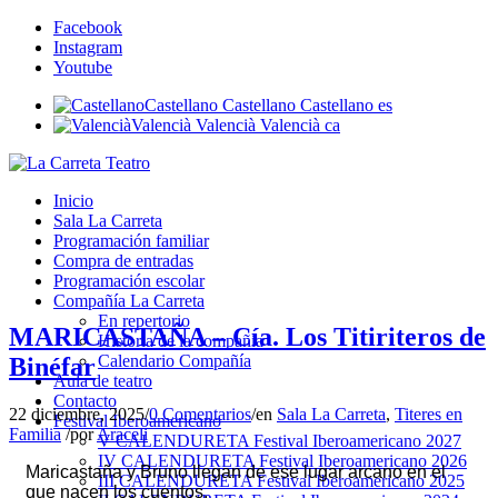
Facebook
Instagram
Youtube
Castellano
Castellano
Castellano
es
Valencià
Valencià
Valencià
ca
Inicio
Sala La Carreta
Programación familiar
Compra de entradas
Programación escolar
Compañía La Carreta
En repertorio
MARICASTAÑA – Cía. Los Titiriteros de
Historia de la compañía
Calendario Compañía
Binéfar
Aula de teatro
Contacto
22 diciembre, 2025
/
0 Comentarios
/
en
Sala La Carreta
,
Titeres en
Festival Iberoamericano
Familia
/
por
Araceli
V CALENDURETA Festival Iberoamericano 2027
IV CALENDURETA Festival Iberoamericano 2026
Maricastaña y Bruno llegan de ese lugar arcano en el
III CALENDURETA Festival Iberoamericano 2025
que nacen los cuentos.