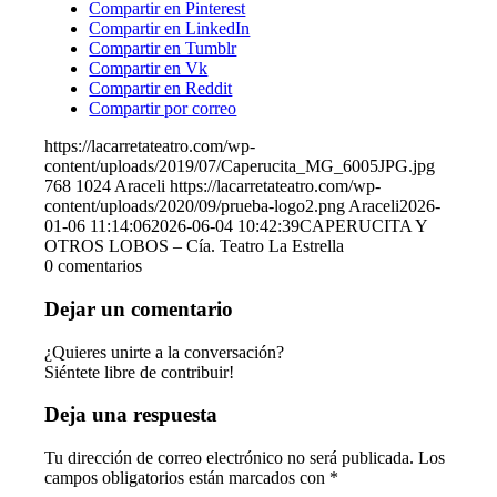
Compartir en Pinterest
Compartir en LinkedIn
Compartir en Tumblr
Compartir en Vk
Compartir en Reddit
Compartir por correo
https://lacarretateatro.com/wp-
content/uploads/2019/07/Caperucita_MG_6005JPG.jpg
768
1024
Araceli
https://lacarretateatro.com/wp-
content/uploads/2020/09/prueba-logo2.png
Araceli
2026-
01-06 11:14:06
2026-06-04 10:42:39
CAPERUCITA Y
OTROS LOBOS – Cía. Teatro La Estrella
0
comentarios
Dejar un comentario
¿Quieres unirte a la conversación?
Siéntete libre de contribuir!
Deja una respuesta
Tu dirección de correo electrónico no será publicada.
Los
campos obligatorios están marcados con
*