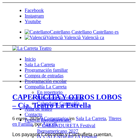
Facebook
Instagram
Youtube
Castellano
Castellano
Castellano
es
Valencià
Valencià
Valencià
ca
Inicio
Sala La Carreta
Programación familiar
Compra de entradas
Programación escolar
Compañía La Carreta
En repertorio
CAPERUCITA Y OTROS LOBOS
Historia de la compañía
Calendario Compañía
– Cía. Teatro La Estrella
Aula de teatro
Contacto
6 enero, 2026
/
0 Comentarios
/
en
Sala La Carreta
,
Titeres
Festival Iberoamericano
en Familia
/
por
Araceli
V CALENDURETA Festival
Iberoamericano 2027
Los payasos Coscorrito y Cuchufleta cuentan,
IV CALENDURETA Festival