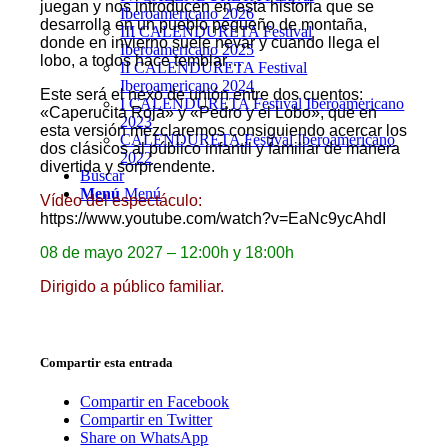
juegan y nos introducen en esta historia que se
Iberoamericano 2026
desarrolla en un pueblo pequeño de montaña,
III CALENDURETA Festival
donde en invierno suele nevar y cuando llega el
Iberoamericano 2025
lobo, a todos hace temblar…
II CALENDURETA Festival
Iberoamericano 2024
Este será el nexo de unión entre dos cuentos:
I CALENDURETA Festival Iberoamericano
«Caperucita Roja» y «Pedro y el Lobo», que en
2023
esta versión mezclaremos consiguiendo acercar los
CALENDURETA Festival Iberoamericano
dos clásicos al público infantil y familiar de manera
2022
divertida y sorprendente.
Buscar
Menú
Menú
Vídeo del espectáculo:
https://www.youtube.com/watch?v=EaNc9ycAhdI
08 de mayo 2027 – 12:00h y 18:00h
Dirigido a público familiar.
Compartir esta entrada
Compartir en Facebook
Compartir en Twitter
Share on WhatsApp